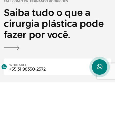
FALE COM O DR. FERNANDO RODRIGUES
Saiba tudo o que a
cirurgia plástica pode
fazer por você.
WHATSAPP
+55 31 98330-2372
TELEFONE
+55 31 3972-1718
CLÍNICA BH
Av. Francisco Salles, 1420, Sl 503, Santa Efigênia,
BH