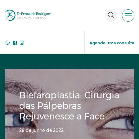
Agende uma consulta
Blefaroplastia: Cirurgia
das Pálpebras
Rejuvenesce a Face
28 de junho de 2022