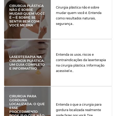
CIRURGIA PLÁSTICA
Cirurgia plástica não é sobre
NÃO É SOBRE
mudar quem você é. Entenda
MUDAR QUEM VOCÊ
É — É SOBRE SE
como resultados naturais,
SENTIR BEM COM
segurança...
VOCÊ MESMA
Entenda os usos, riscos e
LASERTERAPIA NA
contraindicações da laserterapia
CIRURGIA PLÁSTICA:
UM GUIA COMPLETO
na cirurgia plástica. Informação
E INFORMATIVO
acessível e...
CIRURGIA PARA
GORDURA
LOCALIZADA: O QUE
Entenda o que a cirurgia para
ESSE
gordura localizada realmente
PROCEDIMENTO
pode fazer por você. Tire...
PODE (E O QUE NÃO