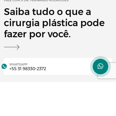
FALE COM O DR. FERNANDO RODRIGUES
Saiba tudo o que a
cirurgia plástica pode
fazer por você.
WHATSAPP
+55 31 98330-2372
TELEFONE
+55 31 3972-1718
CLÍNICA BH
Av. Francisco Salles, 1420, Sl 503, Santa Efigênia,
BH