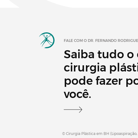
FALE COM O DR. FERNANDO RODRIGU
Saiba tudo o
cirurgia plást
pode fazer p
você.
© Cirurgia Plástica em BH (Lipoaspiração,