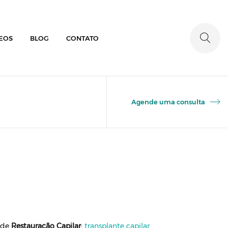
EOS
BLOG
CONTATO
Agende uma consulta
s de
Restauração Capilar
:
transplante capilar