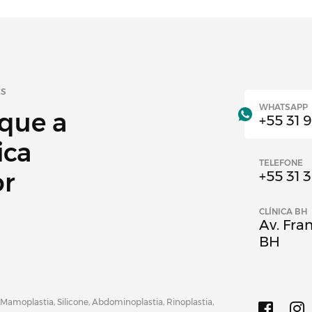
ES
WHATSAPP
 que a
+55 31 
ica
TELEFONE
or
+55 31 
CLÍNICA BH
Av. Fran
BH
 Mamoplastia, Silicone, Abdominoplastia, Rinoplastia,