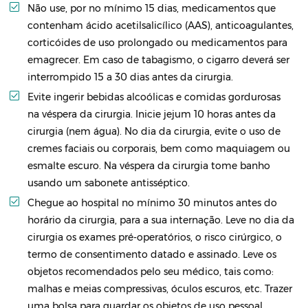
Não use, por no mínimo 15 dias, medicamentos que
contenham ácido acetilsalicílico (AAS), anticoagulantes,
corticóides de uso prolongado ou medicamentos para
emagrecer. Em caso de tabagismo, o cigarro deverá ser
interrompido 15 a 30 dias antes da cirurgia.
Evite ingerir bebidas alcoólicas e comidas gordurosas
na véspera da cirurgia. Inicie jejum 10 horas antes da
cirurgia (nem água). No dia da cirurgia, evite o uso de
cremes faciais ou corporais, bem como maquiagem ou
esmalte escuro. Na véspera da cirurgia tome banho
usando um sabonete antisséptico.
Chegue ao hospital no mínimo 30 minutos antes do
horário da cirurgia, para a sua internação. Leve no dia da
cirurgia os exames pré-operatórios, o risco cirúrgico, o
termo de consentimento datado e assinado. Leve os
objetos recomendados pelo seu médico, tais como:
malhas e meias compressivas, óculos escuros, etc. Trazer
uma bolsa para guardar os objetos de uso pessoal