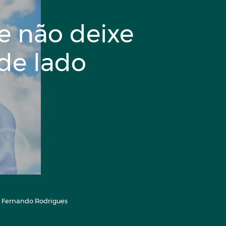
e não deixe
de lado
r. Fernando Rodrigues