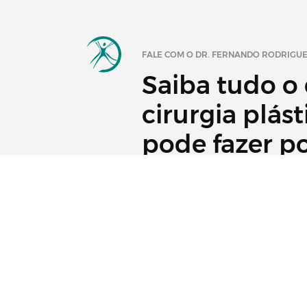
FALE COM O DR. FERNANDO RODRIGU
Saiba tudo o
cirurgia plást
pode fazer p
você.
© Cirurgia Plástica em BH (Lipoaspiração,
Lipo) Cirurgia Plástico em Belo Horizonte