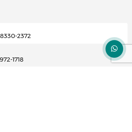
98330-2372
3972-1718
cisco Salles, 1420, Sl 503, Santa Efigênia,