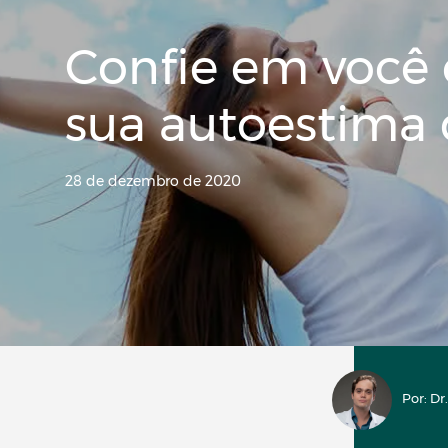
Confie em você 
sua autoestima 
28 de dezembro de 2020
Por: D