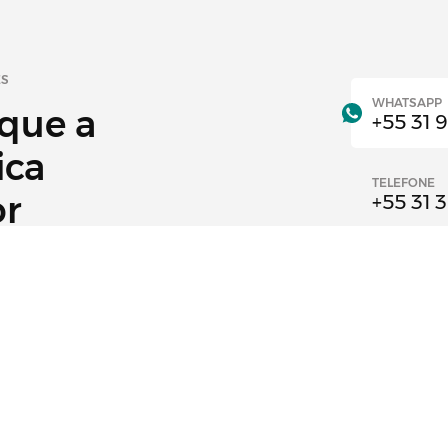
ES
WHATSAPP
 que a
+55 31 
ica
TELEFONE
or
+55 31 
CLÍNICA BH
Av. Fran
BH
 Mamoplastia, Silicone, Abdominoplastia, Rinoplastia,
 Minas Gerais