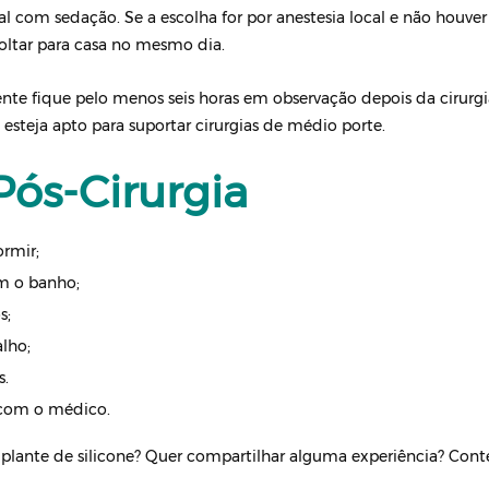
cal com sedação. Se a escolha for por anestesia local e não houv
voltar para casa no mesmo dia.
e fique pelo menos seis horas em observação depois da cirurgia
 esteja apto para suportar cirurgias de médio porte.
ós-Cirurgia
ormir;
om o banho;
s;
lho;
s.
s com o médico.
plante de silicone? Quer compartilhar alguma experiência? Cont