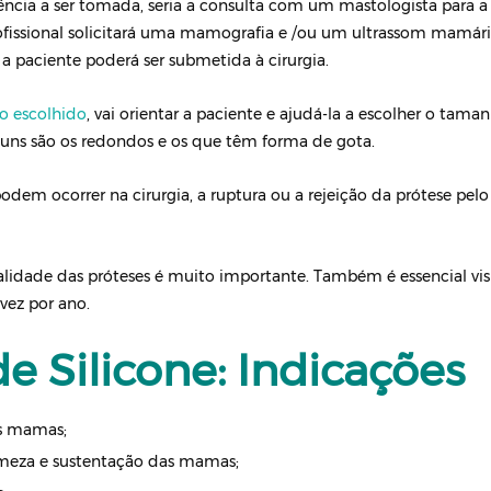
dência a ser tomada, seria a consulta com um mastologista para 
ofissional solicitará uma mamografia e /ou um ultrassom mamár
a paciente poderá ser submetida à cirurgia.
co escolhido
, vai orientar a paciente e ajudá-la a escolher o tam
muns são os redondos e os que têm forma de gota.
dem ocorrer na cirurgia, a ruptura ou a rejeição da prótese pel
validade das próteses é muito importante. Também é essencial vi
vez por ano.
e Silicone: Indicações
s mamas;
eza e sustentação das mamas;