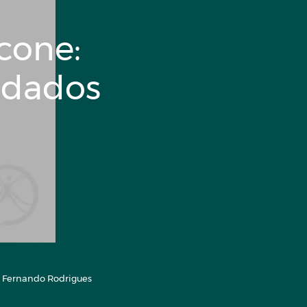
cone:
idados
r. Fernando Rodrigues