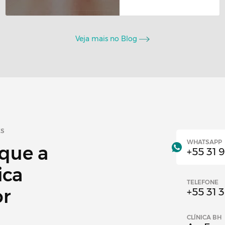
Veja mais no Blog
ES
WHATSAPP
 que a
+55 31 
ica
TELEFONE
or
+55 31 
CLÍNICA BH