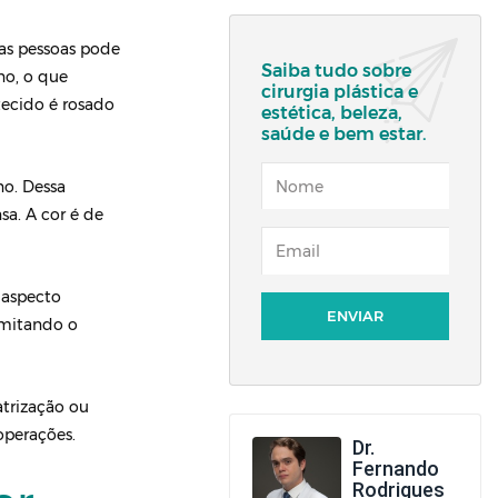
as pessoas pode
Saiba tudo sobre
no, o que
cirurgia plástica e
tecido é rosado
estética, beleza,
saúde e bem estar.
NOME
no. Dessa
sa. A cor é de
EMAIL
 aspecto
imitando o
atrização ou
operações.