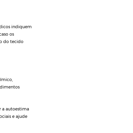
édicos indiquem
caso os
o do tecido
ímico,
cedimentos
r a autoestima
ciais e ajude