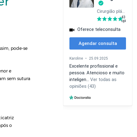
er
ssim, pode-se
enor e
ram sem sutura
icatriz
após o