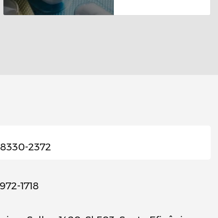
98330-2372
3972-1718