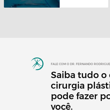
FALE COM O DR. FERNANDO RODRIGU
Saiba tudo o
cirurgia plást
pode fazer p
você.