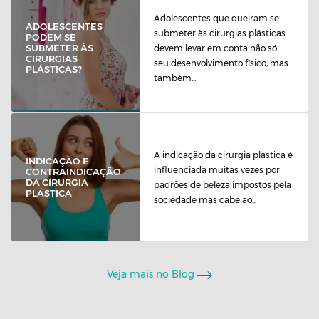
Adolescentes que queiram se
ADOLESCENTES
submeter às cirurgias plásticas
PODEM SE
SUBMETER ÀS
devem levar em conta não só
CIRURGIAS
seu desenvolvimento físico, mas
PLÁSTICAS?
também...
A indicação da cirurgia plástica é
INDICAÇÃO E
influenciada muitas vezes por
CONTRAINDICAÇÃO
DA CIRURGIA
padrões de beleza impostos pela
PLÁSTICA
sociedade mas cabe ao...
Veja mais no Blog