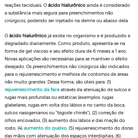
reações teciduais. O
ácido hialurônico
ainda é considerado
a substância mais segura para preenchimentos não
cirúrgicos, podendo ser injetado na derme ou abaixo dela.
O
ácido hialurônico
já existe no organismo e é produzido e
degradado diariamente. Como produto, apresenta-se na
forma de gel viscoso e seu efeito dura de 6 meses a 1 ano.
Novas aplicações são necessárias para se mantiver o efeito
desejado. Os preenchimentos não cirúrgicos são indicados
para o rejuvenescimento e melhora de contornos de áreas
não muito grandes. Dessa forma, são úteis para: (1)
rejuvenescimento da face
através da atenuação de sulcos e
rugas mais profundas ou estáticas (exemplos: rugas
glabelares, rugas em volta dos lábios e no canto da boca,
sulcos nasogenianos ou “bigode chinês”), (2) correção de
olhos encovados, (3) aumento dos lábios e das maçãs do
rosto, (4)
aumento do queixo
, (5) rejuvenescimento do dorso
das mãos com atenuação dos espaços interdigitais, (6)