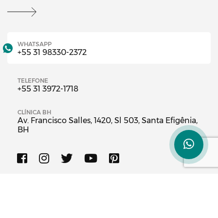
WHATSAPP
+55 31 98330-2372
TELEFONE
+55 31 3972-1718
CLÍNICA BH
Av. Francisco Salles, 1420, Sl 503, Santa Efigênia,
BH
© Cirurgia Plástica em BH (Lipoaspiração, Mamoplastia, Silicone,
Abdominoplastia, Rinoplastia, Lipo) Cirurgia Plástico em Belo Horizonte
Minas Gerais